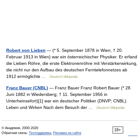
Robert von Lieben
— (* 5. September 1878 in Wien; † 20.
Februar 1913 in Wien) war ein österreichischer Physiker. Er erfand
die Lieben Röhre, die erste Elektronenröhre mit Verstärkerwirkung,
die nicht nur den Aufbau des deutschen Ferntelefonnetzes ab
1912 ermöglichte …
Deutsch Wikipedia
Franz Bauer (CNBL)
— Franz Bauer Franz Robert Bauer (* 28.
Juni 1882 in Wiedersberg; † 11. September 1956 in
Unterheinsefort)[1] war ein deutscher Politiker (DNVP; CNBL).
Leben und Wirken Nach dem Besuch der …
Deutsch Wikipedia
© Академик, 2000-2026
18+
Обратная связь:
Техподдержка
,
Реклама на сайте