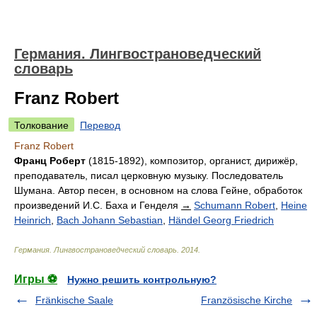
Германия. Лингвострановедческий
словарь
Franz Robert
Толкование
Перевод
Franz Robert
Франц Роберт
(1815-1892), композитор, органист, дирижёр,
преподаватель, писал церковную музыку. Последователь
Шумана. Автор песен, в основном на слова Гейне, обработок
произведений И.С. Баха и Генделя
→
Schumann Robert
,
Heine
Heinrich
,
Bach Johann Sebastian
,
Händel Georg Friedrich
Германия. Лингвострановедческий словарь
.
2014
.
Игры ⚽
Нужно решить контрольную?
Fränkische Saale
Französische Kirche