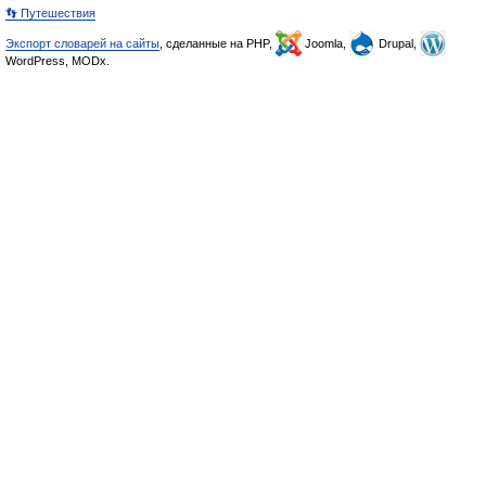
👣 Путешествия
Экспорт словарей на сайты
, сделанные на PHP,
Joomla,
Drupal,
WordPress, MODx.