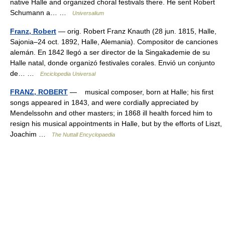
native Halle and organized choral festivals there. He sent Robert
Schumann a… …
Universalium
Franz, Robert
— orig. Robert Franz Knauth (28 jun. 1815, Halle,
Sajonia–24 oct. 1892, Halle, Alemania). Compositor de canciones
alemán. En 1842 llegó a ser director de la Singakademie de su
Halle natal, donde organizó festivales corales. Envió un conjunto
de… …
Enciclopedia Universal
FRANZ, ROBERT
— musical composer, born at Halle; his first
songs appeared in 1843, and were cordially appreciated by
Mendelssohn and other masters; in 1868 ill health forced him to
resign his musical appointments in Halle, but by the efforts of Liszt,
Joachim …
The Nuttall Encyclopaedia